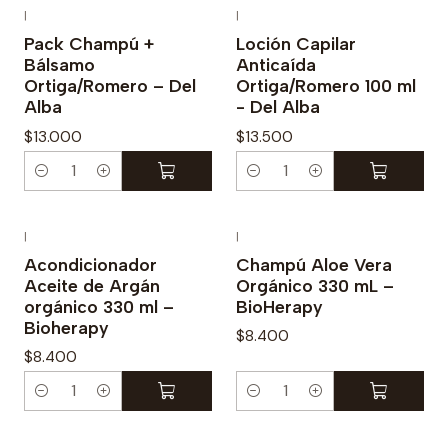
n
n
|
|
t
t
Pack Champú +
Loción Capilar
Bálsamo
Anticaída
i
i
Ortiga/Romero – Del
Ortiga/Romero 100 ml
d
d
Alba
- Del Alba
a
a
$13.000
$13.500
d
d
C
C
a
a
n
n
|
|
t
t
Acondicionador
Champú Aloe Vera
Aceite de Argán
Orgánico 330 mL –
i
i
orgánico 330 ml –
BioHerapy
d
d
Bioherapy
$8.400
a
a
$8.400
d
d
C
C
a
a