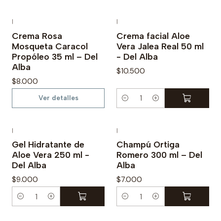
a
n
|
|
Agotado
t
Crema Rosa
Crema facial Aloe
Mosqueta Caracol
Vera Jalea Real 50 ml
i
Propóleo 35 ml – Del
- Del Alba
d
Alba
$10.500
a
$8.000
d
Ver detalles
C
a
n
|
|
t
Gel Hidratante de
Champú Ortiga
Aloe Vera 250 ml -
Romero 300 ml – Del
i
Del Alba
Alba
d
$9.000
$7.000
a
d
C
C
a
a