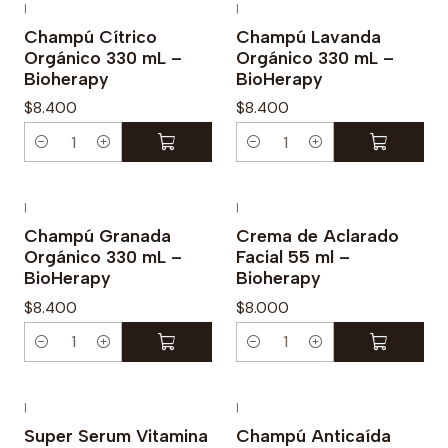
n
n
|
|
t
t
Champú Cítrico
Champú Lavanda
Orgánico 330 mL –
Orgánico 330 mL –
i
i
Bioherapy
BioHerapy
d
d
$8.400
$8.400
a
a
d
d
C
C
a
a
n
n
|
|
t
t
Champú Granada
Crema de Aclarado
Orgánico 330 mL –
Facial 55 ml –
i
i
BioHerapy
Bioherapy
d
d
$8.400
$8.000
a
a
d
d
C
C
a
a
n
n
|
|
t
t
Super Serum Vitamina
Champú Anticaída