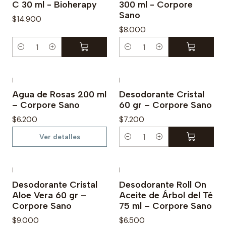
C 30 ml - Bioherapy
300 ml - Corpore
i
i
Sano
d
d
$14.900
$8.000
a
a
d
d
C
C
a
a
n
n
|
|
Agotado
t
t
Agua de Rosas 200 ml
Desodorante Cristal
– Corpore Sano
60 gr – Corpore Sano
i
i
d
d
$6.200
$7.200
a
a
Ver detalles
C
d
d
a
n
|
|
Agotado
t
Desodorante Cristal
Desodorante Roll On
Aloe Vera 60 gr –
Aceite de Árbol del Té
i
Corpore Sano
75 ml – Corpore Sano
d
$9.000
$6.500
a