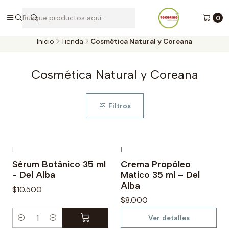
Envíos a todo Chile por Blue Express
0
Inicio
Tienda
Cosmética Natural y Coreana
Cosmética Natural y Coreana
Filtros
|
|
Agotado
Sérum Botánico 35 ml
Crema Propóleo
- Del Alba
Matico 35 ml – Del
Alba
$10.500
$8.000
Ver detalles
C