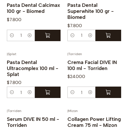
t
Pasta Dental Calcimax
Pasta Dental
100 gr - Biomed
Superwhite 100 gr -
i
Biomed
d
$7.800
$7.800
a
d
C
C
a
a
n
n
|
Splat
|
Torriden
t
t
Pasta Dental
Crema Facial DIVE IN
Ultracomplex 100 ml -
100 ml - Torriden
i
i
Splat
d
d
$24.000
$7.800
a
a
d
d
C
C
a
a
n
n
|
Torriden
|
Mizon
t
t
Serum DIVE IN 50 ml -
Collagen Power Lifting
Torriden
Cream 75 ml - Mizon
i
i