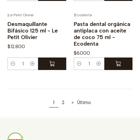
a
a
n
n
|
Le Petit Olivier
|
Ecodenta
Nuevo
t
t
Desmaquillante
Pasta dental orgánica
Bifásico 125 ml - Le
antiplaca con aceite
i
i
Petit Olivier
de coco 75 ml -
d
d
Ecodenta
$12.800
a
a
$6.000
d
d
C
C
a
a
n
n
t
t
i
i
1
2
»
Último
d
d
a
a
d
d