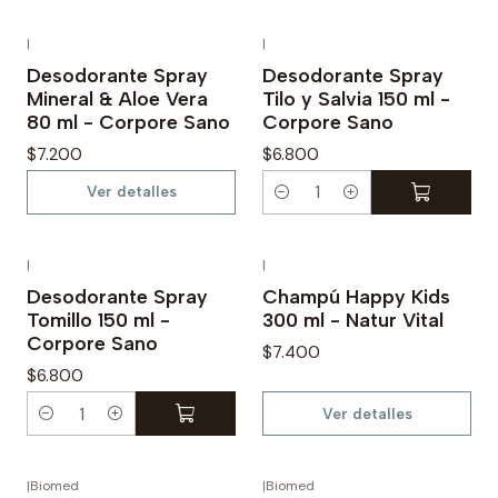
|
|
Agotado
Desodorante Spray
Desodorante Spray
Mineral & Aloe Vera
Tilo y Salvia 150 ml -
80 ml - Corpore Sano
Corpore Sano
$7.200
$6.800
Ver detalles
C
a
n
|
|
Agotado
t
Desodorante Spray
Champú Happy Kids
Tomillo 150 ml -
300 ml - Natur Vital
i
Corpore Sano
d
$7.400
$6.800
a
d
Ver detalles
C
a
n
|
Biomed
|
Biomed