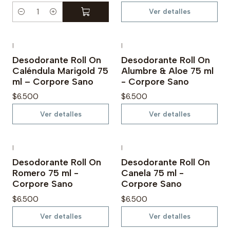
d
Ver detalles
C
a
n
|
|
Agotado
Agotado
t
Desodorante Roll On
Desodorante Roll On
Caléndula Marigold 75
Alumbre & Aloe 75 ml
i
ml – Corpore Sano
- Corpore Sano
d
$6.500
$6.500
a
d
Ver detalles
Ver detalles
|
|
Agotado
Agotado
Desodorante Roll On
Desodorante Roll On
Romero 75 ml -
Canela 75 ml -
Corpore Sano
Corpore Sano
$6.500
$6.500
Ver detalles
Ver detalles