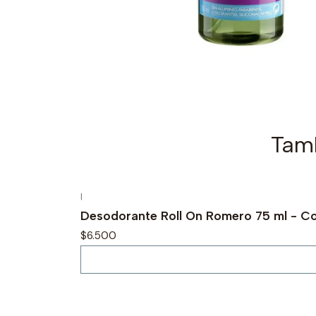
Tamb
|
Agotado
Desodorante Roll On Romero 75 ml - C
$6.500