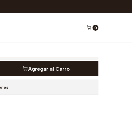
lo 150 ml - Corpore Sano
0
ray Tomillo 150 ml -
Agregar al Carro
ones