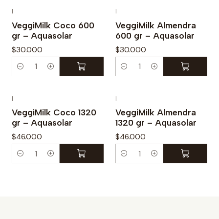
n
n
|
|
t
t
VeggiMilk Coco 600
VeggiMilk Almendra
gr – Aquasolar
600 gr – Aquasolar
i
i
d
d
$30.000
$30.000
a
a
C
C
d
d
a
a
n
n
|
|
t
t
VeggiMilk Coco 1320
VeggiMilk Almendra
gr – Aquasolar
1320 gr – Aquasolar
i
i
d
d
$46.000
$46.000
a
a
C
C
d
d
a
a
n
n
t
t
i
i