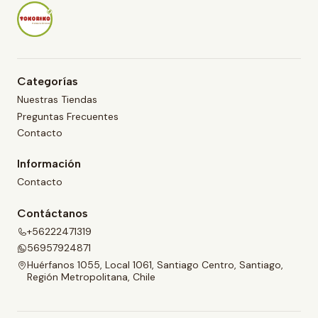
d
d
a
a
d
d
Categorías
Nuestras Tiendas
Preguntas Frecuentes
Contacto
Información
Contacto
Contáctanos
+56222471319
56957924871
Huérfanos 1055, Local 1061, Santiago Centro, Santiago,
Región Metropolitana, Chile