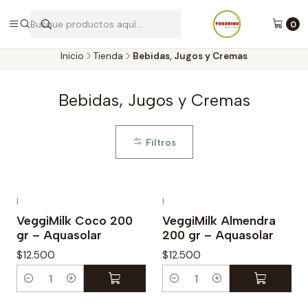
Envíos a todo Chile por Blue Express
0
Inicio
Tienda
Bebidas, Jugos y Cremas
Bebidas, Jugos y Cremas
Filtros
|
|
VeggiMilk Coco 200
VeggiMilk Almendra
gr – Aquasolar
200 gr – Aquasolar
$12.500
$12.500
C
C
a
a