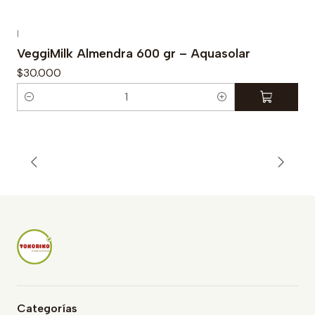
|
VeggiMilk Almendra 600 gr – Aquasolar
$30.000
C
a
n
t
i
d
a
d
Categorías