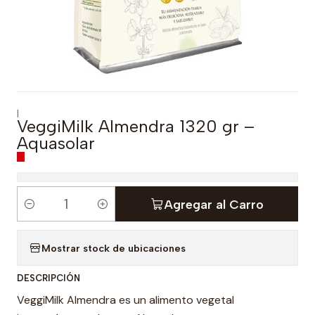
|
VeggiMilk Almendra 1320 gr –
Aquasolar
Agregar al Carro
C
a
Mostrar stock de ubicaciones
n
t
DESCRIPCIÓN
i
VeggiMilk Almendra es un alimento vegetal
d