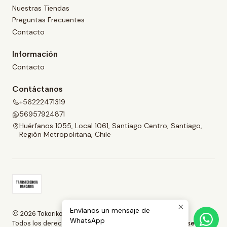
Nuestras Tiendas
Preguntas Frecuentes
Contacto
Información
Contacto
Contáctanos
+56222471319
56957924871
Huérfanos 1055, Local 1061, Santiago Centro, Santiago,
Región Metropolitana, Chile
Envíanos un mensaje de
2026 Tokoriko.
WhatsApp
Todos los derechos reservados.
Desarrollado por Jumpseller
.