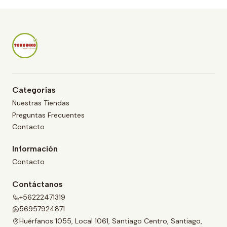
t
t
i
i
d
d
a
a
d
d
Categorías
Nuestras Tiendas
Preguntas Frecuentes
Contacto
Información
Contacto
Contáctanos
+56222471319
56957924871
Huérfanos 1055, Local 1061, Santiago Centro, Santiago,