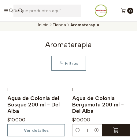
Envíos a todo Chile por Blue Express
0
Inicio
Tienda
Aromaterapia
Aromaterapia
Filtros
|
|
Agotado
Agua de Colonia del
Agua de Colonia
Bosque 200 ml - Del
Bergamota 200 ml -
Alba
Del Alba
$10.000
$10.000
Ver detalles
C