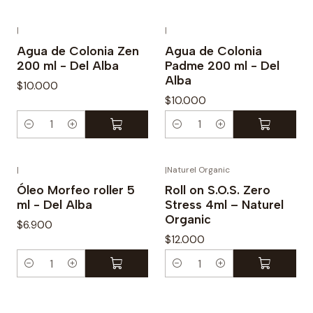
a
n
|
|
t
Agua de Colonia Zen
Agua de Colonia
200 ml - Del Alba
Padme 200 ml - Del
i
Alba
d
$10.000
$10.000
a
d
C
C
a
a
n
n
|
|
Naturel Organic
t
t
Óleo Morfeo roller 5
Roll on S.O.S. Zero
ml - Del Alba
Stress 4ml – Naturel
i
i
Organic
d
d
$6.900
$12.000
a
a
d
d
C
C
a
a
n
n