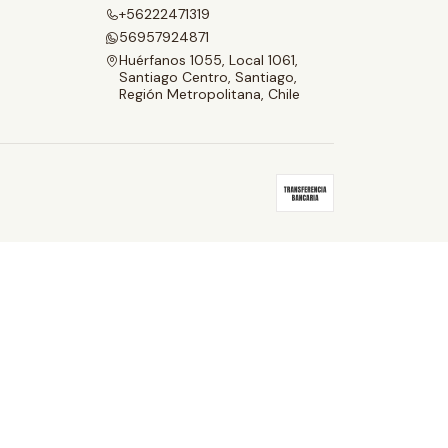
a
+56222471319
56957924871
d
Huérfanos 1055, Local 1061,
Santiago Centro, Santiago,
Región Metropolitana, Chile