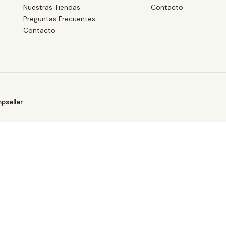
a
Nuestras Tiendas
Contacto
Preguntas Frecuentes
d
Contacto
pseller
.