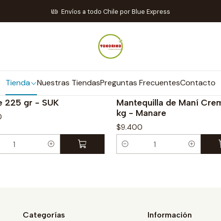
Inicio
Tienda
Mantequillas de Frutos Secos
Envíos a todo Chile por Blue Express
Mantequillas de Frutos Secos
Tienda
Nuestras Tiendas
Preguntas Frecuentes
Contacto
|
e 225 gr - SUK
Mantequilla de Maní Cre
kg - Manare
0
$9.400
C
a
n
t
i
d
Categorías
Información