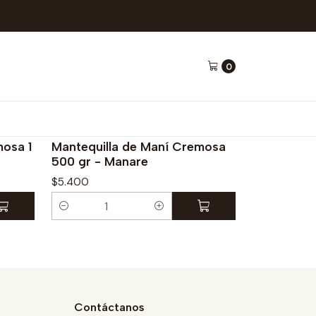
0
|
mosa 1
Mantequilla de Maní Cremosa
500 gr - Manare
$5.400
C
a
n
t
i
d
Contáctanos