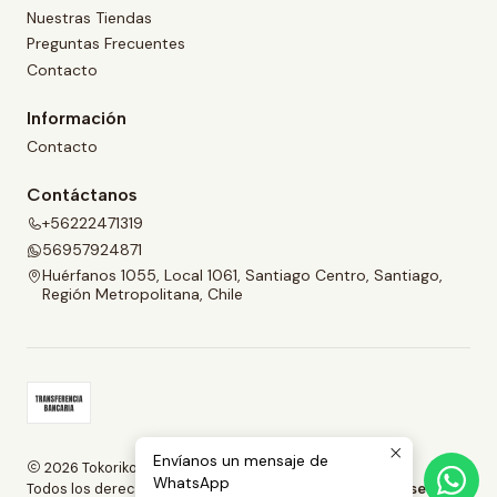
Nuestras Tiendas
Preguntas Frecuentes
Contacto
Información
Contacto
Contáctanos
+56222471319
56957924871
Huérfanos 1055, Local 1061, Santiago Centro, Santiago,
Región Metropolitana, Chile
Envíanos un mensaje de
2026 Tokoriko.
WhatsApp
Todos los derechos reservados.
Desarrollado por Jumpseller
.