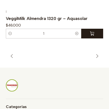
|
VeggiMilk Almendra 1320 gr – Aquasolar
$46.000
C
a
n
t
i
d
a
d
Categorías