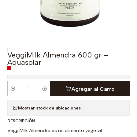
|
VeggiMilk Almendra 600 gr –
Aquasolar
Agregar al Carro
C
a
Mostrar stock de ubicaciones
n
t
DESCRIPCIÓN
i
VeggiMilk Almendra es un alimento vegetal
d