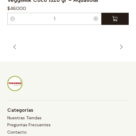
$46.000
C
a
n
t
i
d
a
d
Categorías
Nuestras Tiendas
Preguntas Frecuentes
Contacto