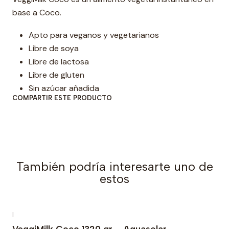
d
base a Coco.
Apto para veganos y vegetarianos
Libre de soya
Libre de lactosa
Libre de gluten
Sin azúcar añadida
COMPARTIR ESTE PRODUCTO
También podría interesarte uno de
estos
|
VeggiMilk Coco 1320 gr – Aquasolar