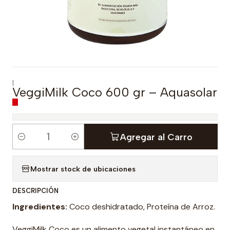
|
VeggiMilk Coco 600 gr – Aquasolar
Agregar al Carro
C
a
Mostrar stock de ubicaciones
n
t
DESCRIPCIÓN
i
Ingredientes:
Coco deshidratado, Proteína de Arroz.
d
a
VeggiMilk Coco es un alimento vegetal instantáneo en