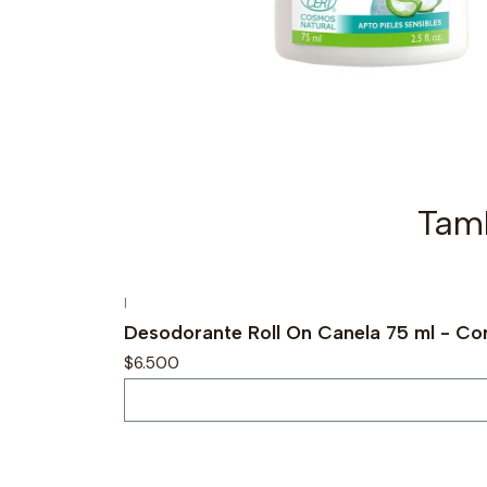
Tamb
|
Agotado
Desodorante Roll On Canela 75 ml - Co
$6.500