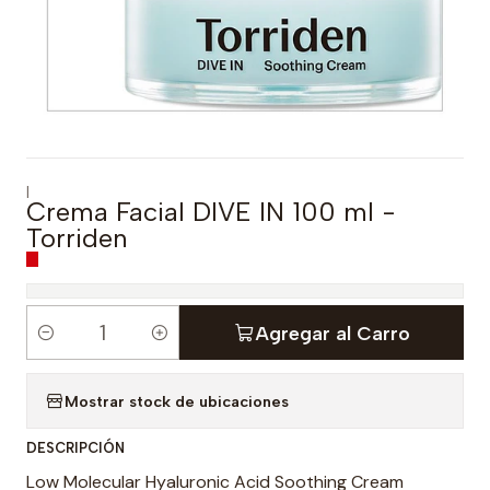
|
Crema Facial DIVE IN 100 ml -
Torriden
Agregar al Carro
C
a
Mostrar stock de ubicaciones
n
t
DESCRIPCIÓN
i
Low Molecular Hyaluronic Acid Soothing Cream
d