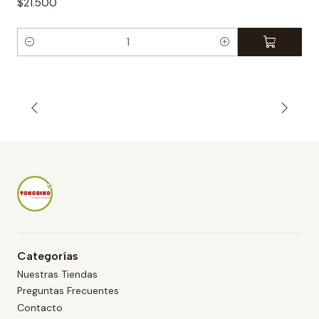
$21.500
C
a
n
t
i
d
a
d
Categorías
Nuestras Tiendas
Preguntas Frecuentes
Contacto