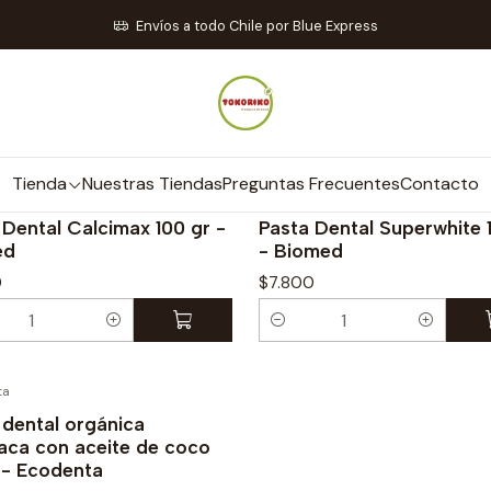
Inicio
Tienda
Cosmética Natural y Coreana
Cuidado dental
Envíos a todo Chile por Blue Express
Cuidado dental
Tienda
Nuestras Tiendas
Preguntas Frecuentes
Contacto
|
Biomed
 Dental Calcimax 100 gr -
Pasta Dental Superwhite 
ed
- Biomed
0
$7.800
C
a
n
ta
vo
t
 dental orgánica
laca con aceite de coco
i
 - Ecodenta
d