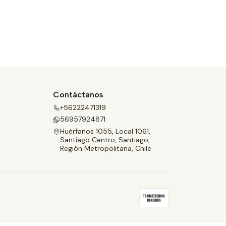
a
d
Contáctanos
+56222471319
56957924871
Huérfanos 1055, Local 1061,
Santiago Centro, Santiago,
Región Metropolitana, Chile