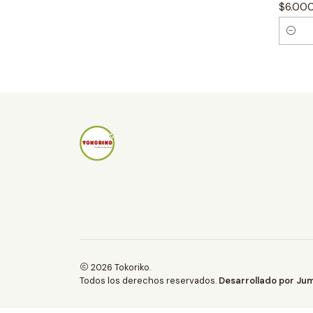
$6.00
a
d
C
a
n
t
i
d
a
d
2026 Tokoriko.
Todos los derechos reservados.
Desarrollado por Jum