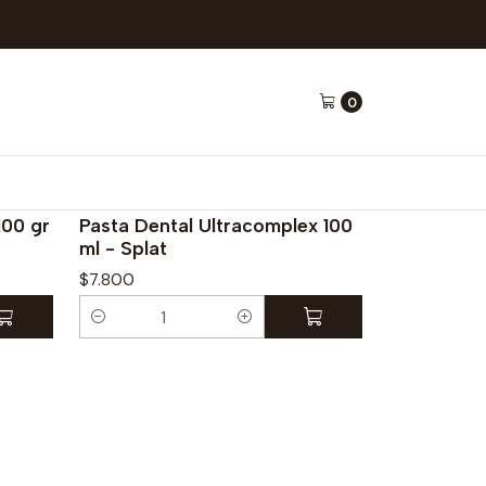
0
|
Splat
100 gr
Pasta Dental Ultracomplex 100
ml - Splat
$7.800
C
a
n
t
i
d