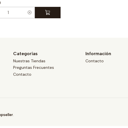
0
a
d
Categorías
Información
Nuestras Tiendas
Contacto
Preguntas Frecuentes
Contacto
pseller
.