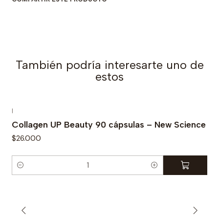
a
d
También podría interesarte uno de
estos
|
Collagen UP Beauty 90 cápsulas – New Science
$26.000
C
a
n
t