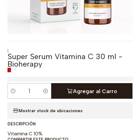
|
Super Serum Vitamina C 30 ml -
Bioherapy
Agregar al Carro
C
a
Mostrar stock de ubicaciones
n
t
DESCRIPCIÓN
i
Vitamina C 10%
d
COMPARTIR ESTE PRODUCTO