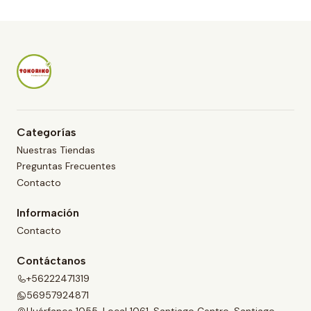
i
d
a
d
Categorías
Nuestras Tiendas
Preguntas Frecuentes
Contacto
Información
Contacto
Contáctanos
+56222471319
56957924871