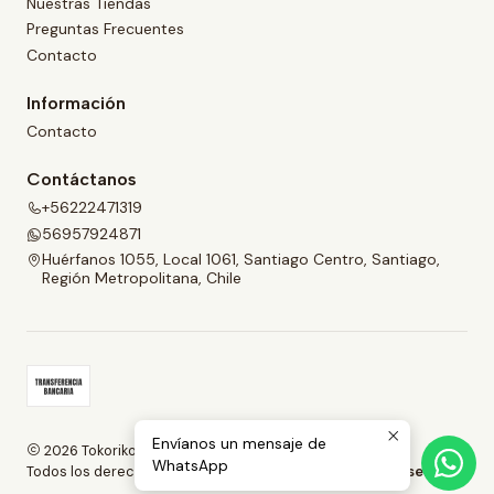
Nuestras Tiendas
Preguntas Frecuentes
Contacto
Información
Contacto
Contáctanos
+56222471319
56957924871
Huérfanos 1055, Local 1061, Santiago Centro, Santiago,
Región Metropolitana, Chile
Envíanos un mensaje de
2026 Tokoriko.
WhatsApp
Todos los derechos reservados.
Desarrollado por Jumpseller
.