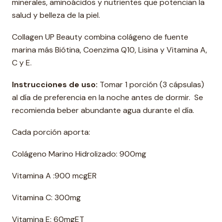
minerales, aminoácidos y nutrientes que potencian la
a
salud y belleza de la piel.
d
Collagen UP Beauty combina colágeno de fuente
marina más Biótina, Coenzima Q10, Lisina y Vitamina A,
C y E.
Instrucciones de uso:
Tomar 1 porción (3 cápsulas)
al día de preferencia en la noche antes de dormir. Se
recomienda beber abundante agua durante el día.
Cada porción aporta:
Colágeno Marino Hidrolizado: 900mg
Vitamina A :900 mcgER
Vitamina C: 300mg
Vitamina E: 60mgET