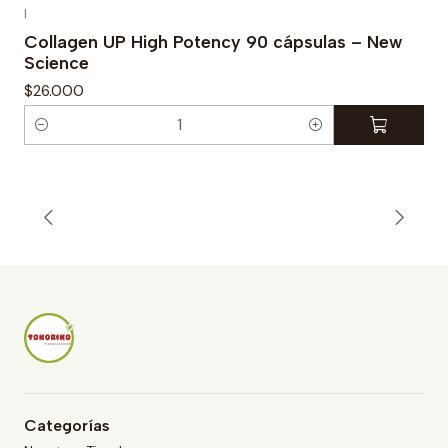
|
Collagen UP High Potency 90 cápsulas – New
Science
$26.000
C
a
n
t
i
d
a
d
Categorías