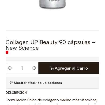
|
Collagen UP Beauty 90 cápsulas –
New Science
Agregar al Carro
C
a
Mostrar stock de ubicaciones
n
t
DESCRIPCIÓN
i
Formulación única de colágeno marino más vitaminas,
d