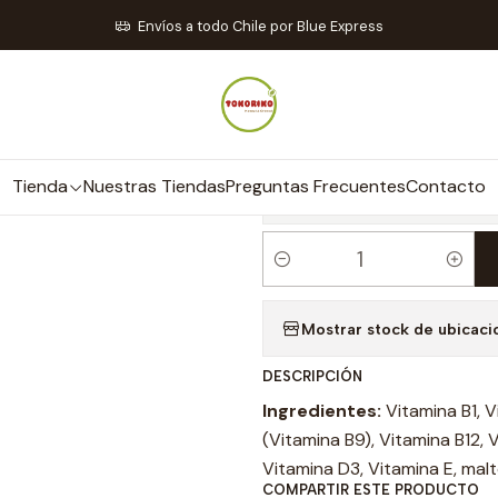
nda
Suplementos y Vitaminas
Lúcidus Vitaminas 30 cápsulas - Vi
Envíos a todo Chile por Blue Express
|
Lúcidus Vitami
& Young
Tienda
Nuestras Tiendas
Preguntas Frecuentes
Contacto
C
a
Mostrar stock de ubicaci
n
t
DESCRIPCIÓN
i
Ingredientes:
Vitamina B1, V
d
(Vitamina B9), Vitamina B12,
a
Vitamina D3, Vitamina E, malt
d
COMPARTIR ESTE PRODUCTO