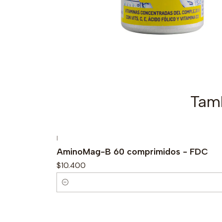
Tamb
|
AminoMag-B 60 comprimidos - FDC
$10.400
C
a
n