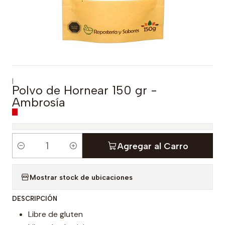
|
Polvo de Hornear 150 gr -
Ambrosía
Agregar al Carro
C
a
Mostrar stock de ubicaciones
n
t
DESCRIPCIÓN
i
Libre de gluten
d