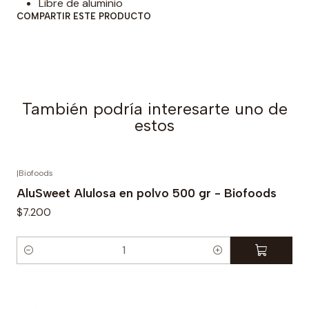
Libre de aluminio
a
COMPARTIR ESTE PRODUCTO
d
También podría interesarte uno de
estos
|
Biofoods
AluSweet Alulosa en polvo 500 gr - Biofoods
$7.200
C
a
n