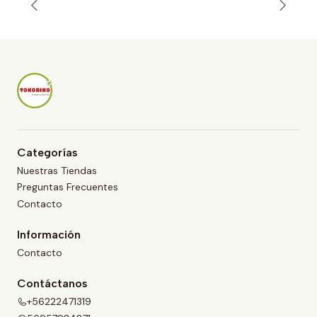
t
i
d
a
d
Categorías
Nuestras Tiendas
Preguntas Frecuentes
Contacto
Información
Contacto
Contáctanos
+56222471319