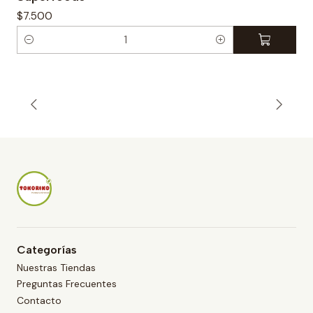
$7.500
C
a
n
t
i
d
a
d
Categorías
Nuestras Tiendas
Preguntas Frecuentes
Contacto