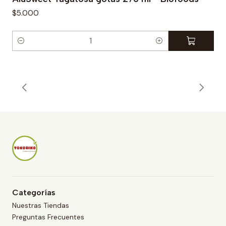
$5.000
C
a
n
t
i
d
a
d
Categorías
Nuestras Tiendas
Preguntas Frecuentes