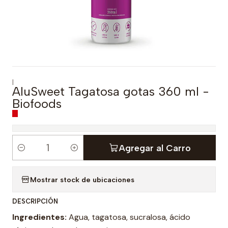
|
AluSweet Tagatosa gotas 360 ml -
Biofoods
Agregar al Carro
C
a
Mostrar stock de ubicaciones
n
t
DESCRIPCIÓN
i
Ingredientes:
Agua, tagatosa, sucralosa, ácido
d