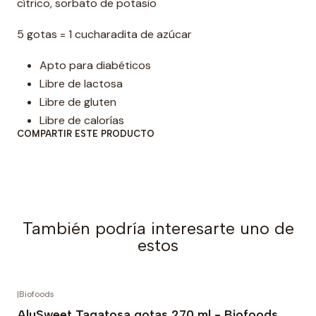
cítrico, sorbato de potasio
a
d
5 gotas = 1 cucharadita de azúcar
Apto para diabéticos
Libre de lactosa
Libre de gluten
Libre de calorías
COMPARTIR ESTE PRODUCTO
También podría interesarte uno de
estos
|
Biofoods
AluSweet Tagatosa gotas 270 ml - Biofoods