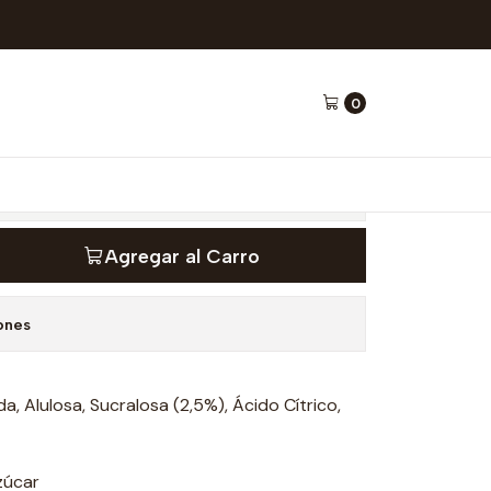
ods
0
sa gotas 270 ml -
Agregar al Carro
ones
a, Alulosa, Sucralosa (2,5%), Ácido Cítrico,
zúcar