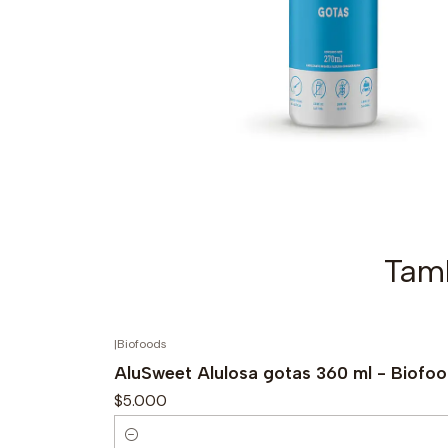
Tamb
|
Biofoods
AluSweet Alulosa gotas 360 ml - Biofo
$5.000
C