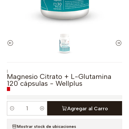
|
Magnesio Citrato + L-Glutamina
120 cápsulas - Wellplus
Agregar al Carro
C
a
Mostrar stock de ubicaciones
n