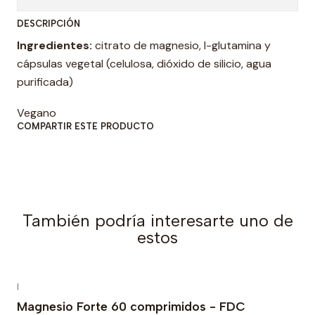
t
DESCRIPCIÓN
i
Ingredientes:
citrato de magnesio, l-glutamina y
d
cápsulas vegetal (celulosa, dióxido de silicio, agua
a
purificada)
d
Vegano
COMPARTIR ESTE PRODUCTO
También podría interesarte uno de
estos
|
Magnesio Forte 60 comprimidos - FDC