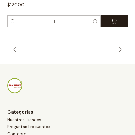
$12.000
C
a
n
t
i
d
a
d
Categorías
Nuestras Tiendas
Preguntas Frecuentes
Contacto