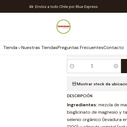
Suplementos y Vitaminas
Triple Magnesio Quelado + Zinc 120 cáp
Envíos a todo Chile por Blue Express
|
Triple Magnesi
cápsulas - Wel
Tienda
Nuestras Tiendas
Preguntas Frecuentes
Contacto
C
a
Mostrar stock de ubicaci
n
t
DESCRIPCIÓN
i
Ingredientes:
mezcla de mag
d
bisglicinato de magnesio y ta
a
selenio orgánico (levadura e
d
1200) y cápsula vegetal (celul