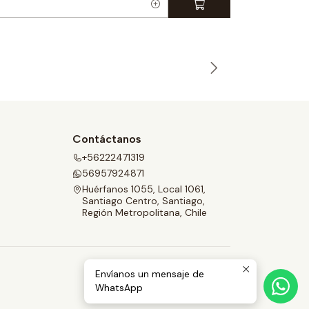
C
a
n
t
i
d
a
d
Contáctanos
+56222471319
56957924871
Huérfanos 1055, Local 1061,
Santiago Centro, Santiago,
Región Metropolitana, Chile
Envíanos un mensaje de
WhatsApp