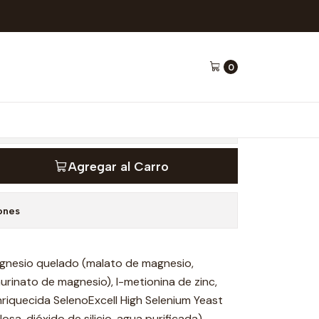
sulas - Wellplus
0
o Quelado + Zinc 120
lplus
Agregar al Carro
ones
nesio quelado (malato de magnesio,
urinato de magnesio), l-metionina de zinc,
nriquecida SelenoExcell High Selenium Yeast
osa, dióxido de silicio, agua purificada)