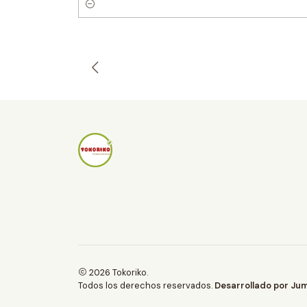
C
a
n
t
i
d
a
d
2026 Tokoriko.
Todos los derechos reservados.
Desarrollado por Jum