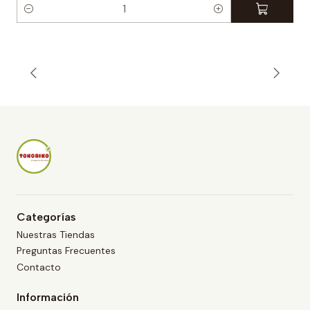
C
a
n
t
i
d
a
d
Categorías
Nuestras Tiendas
Preguntas Frecuentes
Contacto
Información