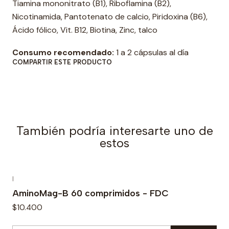
Tiamina mononitrato (B1), Riboflamina (B2),
d
Nicotinamida, Pantotenato de calcio, Piridoxina (B6),
Ácido fólico, Vit. B12, Biotina, Zinc, talco
Consumo recomendado:
1 a 2 cápsulas al día
COMPARTIR ESTE PRODUCTO
También podría interesarte uno de
estos
|
AminoMag-B 60 comprimidos - FDC
$10.400