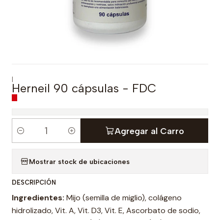
|
Herneil 90 cápsulas - FDC
Agregar al Carro
C
a
Mostrar stock de ubicaciones
n
t
DESCRIPCIÓN
i
Ingredientes:
Mijo (semilla de miglio), colágeno
d
hidrolizado, Vit. A, Vit. D3, Vit. E, Ascorbato de sodio,
a