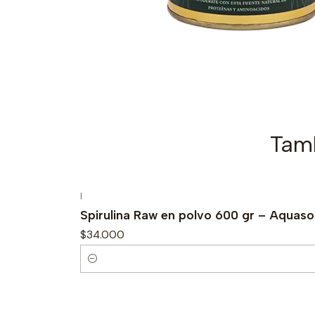
Tamb
|
Spirulina Raw en polvo 600 gr – Aquaso
$34.000
C
a
n