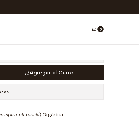
asolar
0
re en polvo 200 gr –
Agregar al Carro
ones
rospira platensis
) Orgánica