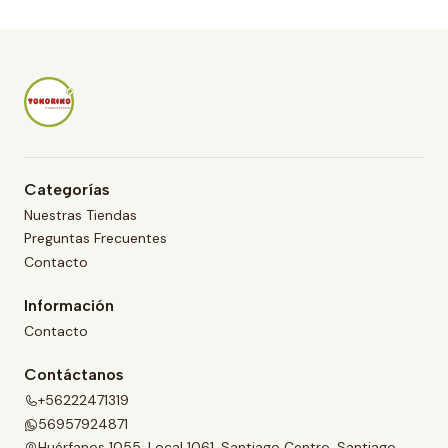
i
d
a
d
Categorías
Nuestras Tiendas
Preguntas Frecuentes
Contacto
Información
Contacto
Contáctanos
+56222471319
56957924871
Huérfanos 1055, Local 1061, Santiago Centro, Santiago,