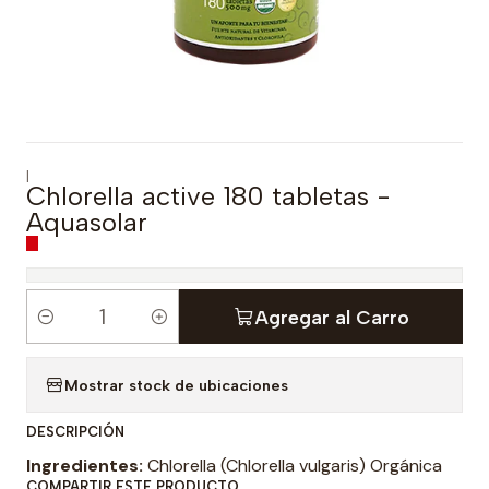
|
Chlorella active 180 tabletas -
Aquasolar
Agregar al Carro
C
a
Mostrar stock de ubicaciones
n
t
DESCRIPCIÓN
i
Ingredientes:
Chlorella (Chlorella vulgaris) Orgánica
d
COMPARTIR ESTE PRODUCTO