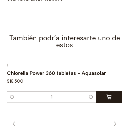
a
d
También podría interesarte uno de
estos
|
Chlorella Power 360 tabletas - Aquasolar
$18.500
C
a
n
t