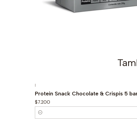
Tamb
|
Protein Snack Chocolate & Crispis 5 ba
$7.200
C
a
n