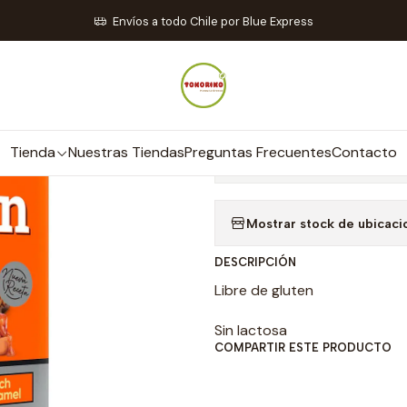
ck & Caramelos
Snack con Proteína
Protein Snack Rich Caramel 
Envíos a todo Chile por Blue Express
|
Protein Snack 
- Your Goal
Tienda
Nuestras Tiendas
Preguntas Frecuentes
Contacto
Mostrar stock de ubicaci
DESCRIPCIÓN
Libre de gluten
Sin lactosa
COMPARTIR ESTE PRODUCTO