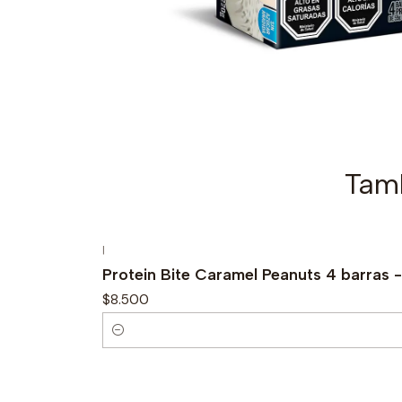
Tamb
|
Protein Bite Caramel Peanuts 4 barras 
$8.500
C
a
n