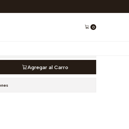
 barras - Your Goal
0
lack & White 4 barras -
Agregar al Carro
ones