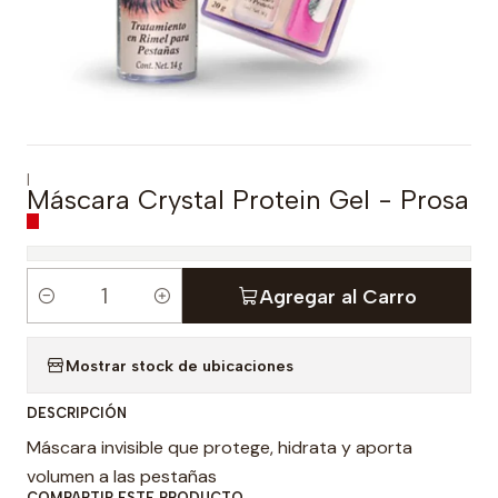
|
Máscara Crystal Protein Gel - Prosa
Agregar al Carro
C
a
Mostrar stock de ubicaciones
n
t
DESCRIPCIÓN
i
Máscara invisible que protege, hidrata y aporta
d
volumen a las pestañas
a
COMPARTIR ESTE PRODUCTO