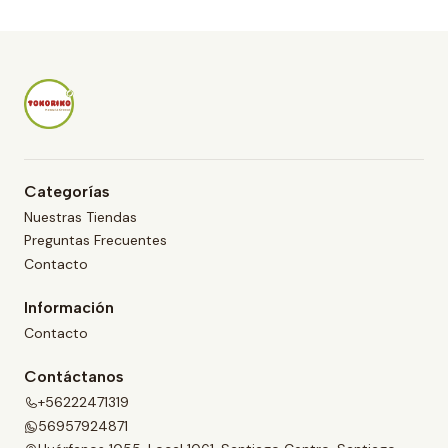
i
d
a
d
Categorías
Nuestras Tiendas
Preguntas Frecuentes
Contacto
Información
Contacto
Contáctanos
+56222471319
56957924871