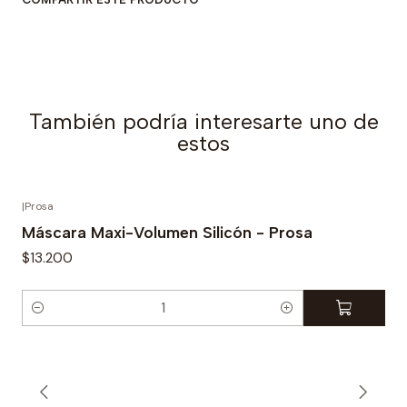
d
También podría interesarte uno de
estos
|
Prosa
Máscara Maxi-Volumen Silicón - Prosa
$13.200
C
a
n
t