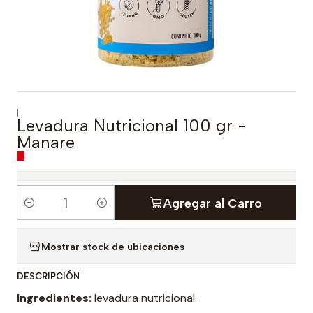
|
Levadura Nutricional 100 gr -
Manare
Agregar al Carro
C
a
Mostrar stock de ubicaciones
n
t
DESCRIPCIÓN
i
Ingredientes:
levadura nutricional.
d