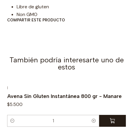
a
Libre de gluten
d
Non GMO
COMPARTIR ESTE PRODUCTO
También podría interesarte uno de
estos
|
Avena Sin Gluten Instantánea 800 gr - Manare
$5.500
C
a