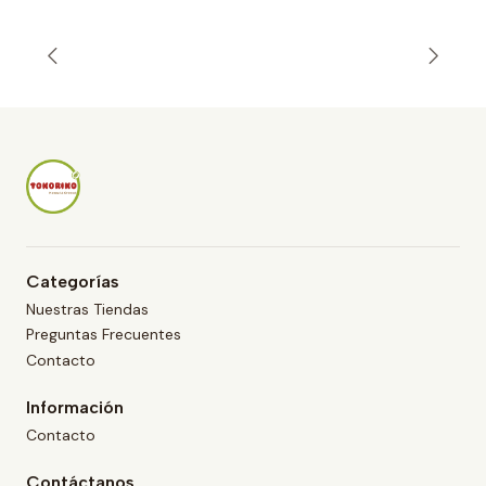
n
t
i
d
a
d
Categorías
Nuestras Tiendas
Preguntas Frecuentes
Contacto
Información
Contacto
Contáctanos