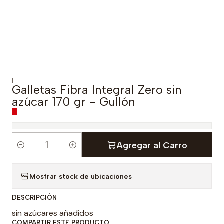
|
Galletas Fibra Integral Zero sin
azúcar 170 gr - Gullón
Agregar al Carro
C
a
Mostrar stock de ubicaciones
n
t
DESCRIPCIÓN
i
sin azúcares añadidos
d
COMPARTIR ESTE PRODUCTO