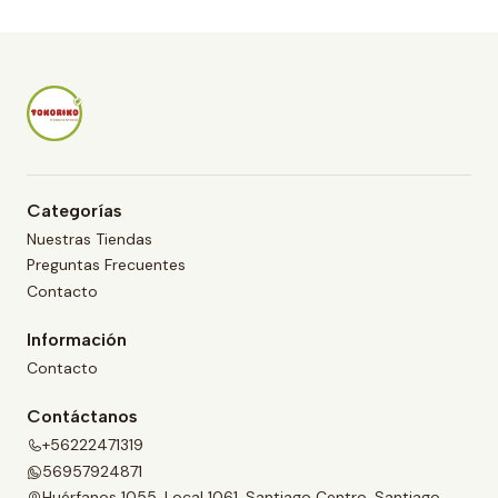
i
d
a
d
Categorías
Nuestras Tiendas
Preguntas Frecuentes
Contacto
Información
Contacto
Contáctanos
+56222471319
56957924871
Huérfanos 1055, Local 1061, Santiago Centro, Santiago,