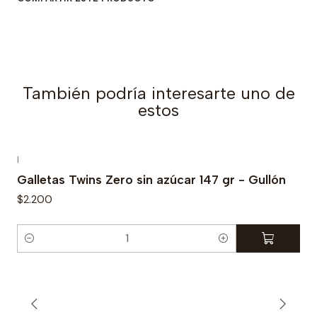
a
d
También podría interesarte uno de
estos
|
Galletas Twins Zero sin azúcar 147 gr - Gullón
$2.200
C
a
n
t