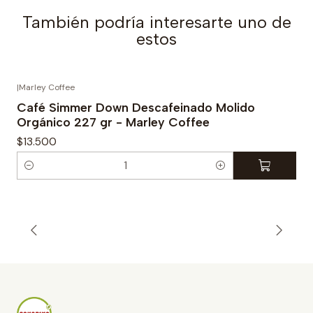
También podría interesarte uno de
estos
|
Marley Coffee
Café Simmer Down Descafeinado Molido
Orgánico 227 gr - Marley Coffee
$13.500
C
a
n
t
i
d
a
d