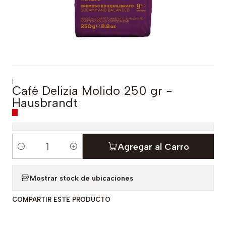
|
Café Delizia Molido 250 gr -
Hausbrandt
Agregar al Carro
C
a
Mostrar stock de ubicaciones
n
t
COMPARTIR ESTE PRODUCTO
i
d