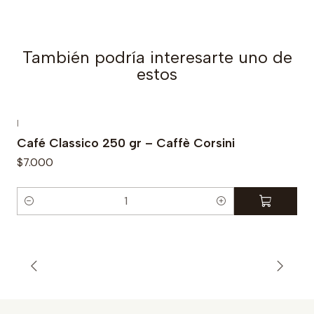
a
d
También podría interesarte uno de
estos
|
Café Classico 250 gr – Caffè Corsini
$7.000
C
a
n
t
i
d