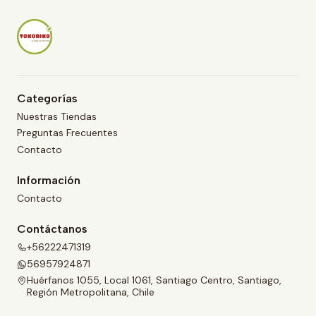
a
d
Categorías
Nuestras Tiendas
Preguntas Frecuentes
Contacto
Información
Contacto
Contáctanos
+56222471319
56957924871
Huérfanos 1055, Local 1061, Santiago Centro, Santiago,
Región Metropolitana, Chile