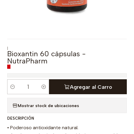
|
Bioxantin 60 cápsulas -
NutraPharm
Agregar al Carro
C
a
Mostrar stock de ubicaciones
n
t
DESCRIPCIÓN
i
• Poderoso antioxidante natural.
d