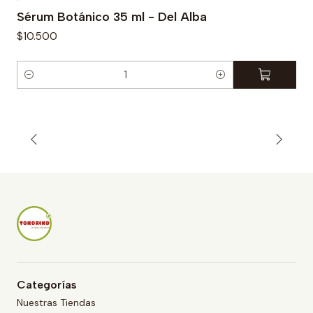
Sérum Botánico 35 ml - Del Alba
$10.500
C
a
n
t
i
d
a
d
Categorías
Nuestras Tiendas