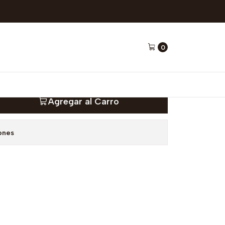
– Rosamonte
0
00 gr – Rosamonte
Agregar al Carro
ones