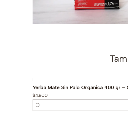
Tamb
|
Yerba Mate Sin Palo Orgánica 400 gr – 
$4.800
C
a
n