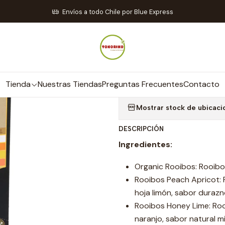
a
Té, Infusiones y Yerba Mate
Infusiones
Rooibos Surtido 25 bolsi
Envíos a todo Chile por Blue Express
|
Rooibos Surtid
Tienda
Nuestras Tiendas
Preguntas Frecuentes
Contacto
Mostrar stock de ubicaci
DESCRIPCIÓN
Ingredientes:
Organic Rooibos: Rooib
Rooibos Peach Apricot: R
hoja limón, sabor duraz
Rooibos Honey Lime: Rooi
naranjo, sabor natural mie