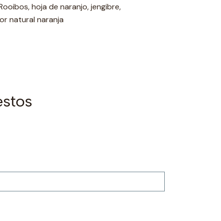
ooibos, hoja de naranjo, jengibre,
or natural naranja
estos
|
Basilur
Agotado
Oriental Co
$4.000