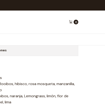
tas - Basilur
0
o 25 bolsitas - Basilur
ones
os
ooibos, hibisco, rosa mosqueta, manzanilla,
no
bos, naranja, Lemongrass, limón, flor de
l, lima