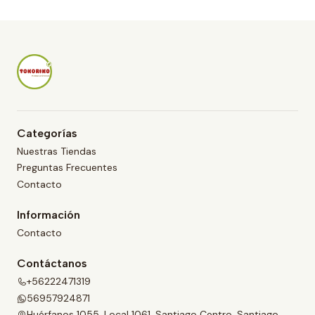
i
d
a
d
Categorías
Nuestras Tiendas
Preguntas Frecuentes
Contacto
Información
Contacto
Contáctanos
+56222471319
56957924871
Huérfanos 1055, Local 1061, Santiago Centro, Santiago,