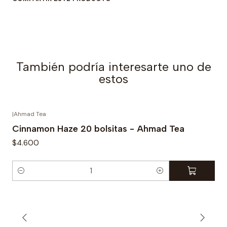
a
d
También podría interesarte uno de
estos
|
Ahmad Tea
Cinnamon Haze 20 bolsitas - Ahmad Tea
$4.600
C
a
n
t