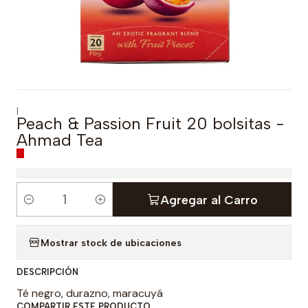
|
Peach & Passion Fruit 20 bolsitas -
Ahmad Tea
Agregar al Carro
C
a
Mostrar stock de ubicaciones
n
t
DESCRIPCIÓN
i
Té negro, durazno, maracuyá
d
COMPARTIR ESTE PRODUCTO