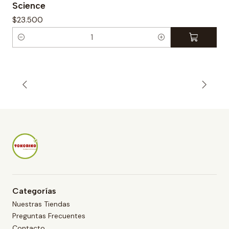
Science
$23.500
C
a
n
t
i
d
a
d
Categorías
Nuestras Tiendas
Preguntas Frecuentes
Contacto