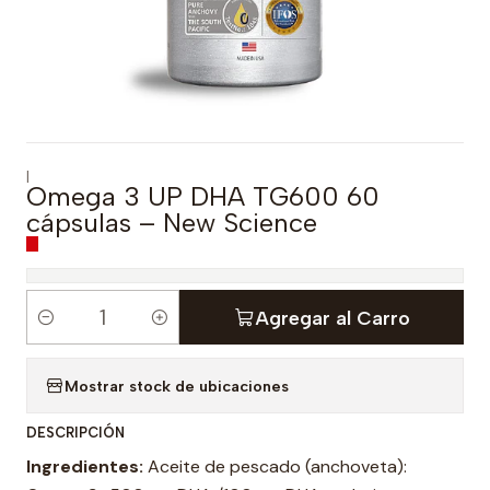
|
Omega 3 UP DHA TG600 60
cápsulas – New Science
Agregar al Carro
C
a
Mostrar stock de ubicaciones
n
t
DESCRIPCIÓN
i
Ingredientes:
Aceite de pescado (anchoveta):
d