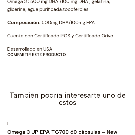
Omega 3 : 500 mg DHA /100 mg DHA ; gelatina,
a
glicerina, agua purificada,tocoferoles.
d
Composición:
500mg DHA/100mg EPA
Cuenta con Certificado IFOS y Certificado Orivo
Desarrollado en USA
COMPARTIR ESTE PRODUCTO
También podría interesarte uno de
estos
|
Omega 3 UP EPA TG700 60 cápsulas – New