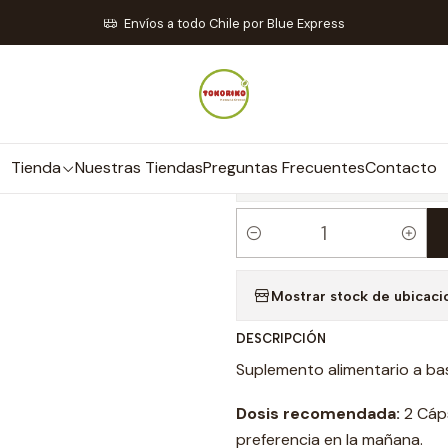
ienda
Suplementos y Vitaminas
L-Glutathione 60 cápsulas - N
Envíos a todo Chile por Blue Express
|
L-Glutathione 
NutraPharm
Tienda
Nuestras Tiendas
Preguntas Frecuentes
Contacto
C
a
Mostrar stock de ubicaci
n
t
DESCRIPCIÓN
i
Suplemento alimentario a bas
d
a
Dosis recomendada:
2 Cáp
d
preferencia en la mañana.