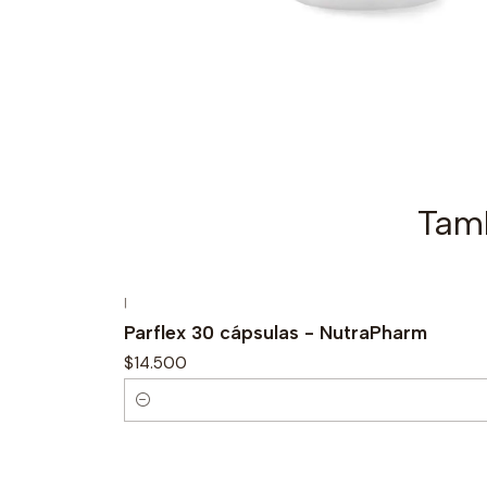
Tamb
|
Parflex 30 cápsulas - NutraPharm
$14.500
C
a
n