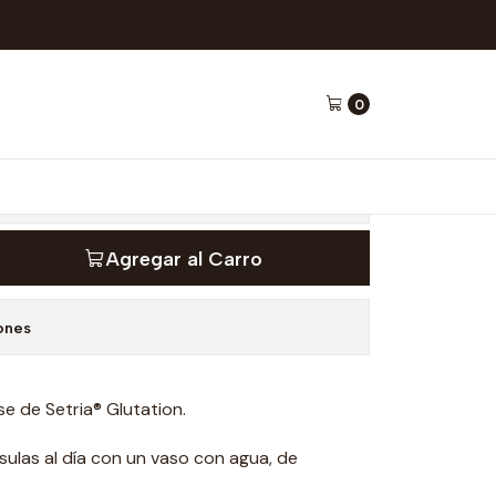
utraPharm
0
60 cápsulas -
Agregar al Carro
ones
e de Setria® Glutation.
sulas al día con un vaso con agua, de