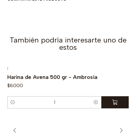
a
d
También podría interesarte uno de
estos
|
Harina de Avena 500 gr - Ambrosía
$6.000
C
a
n
t