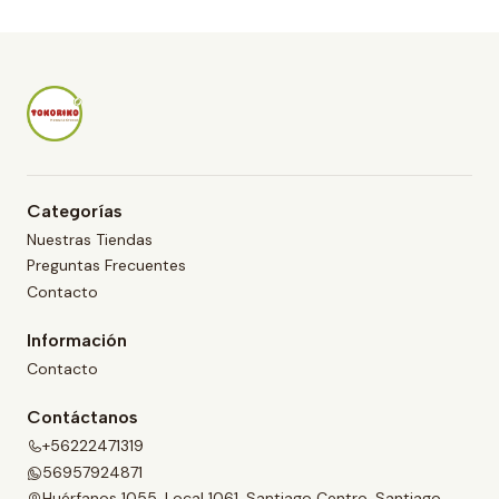
i
d
a
d
Categorías
Nuestras Tiendas
Preguntas Frecuentes
Contacto
Información
Contacto
Contáctanos
+56222471319
56957924871
Huérfanos 1055, Local 1061, Santiago Centro, Santiago,