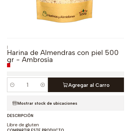
|
Harina de Almendras con piel 500
gr - Ambrosía
Agregar al Carro
C
a
Mostrar stock de ubicaciones
n
t
DESCRIPCIÓN
i
Libre de gluten
d
COMPARTIR ESTE PRODUCTO