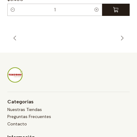
C
a
n
t
i
d
a
d
Categorías
Nuestras Tiendas
Preguntas Frecuentes
Contacto