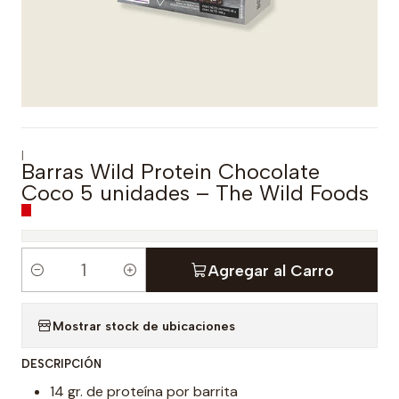
|
Barras Wild Protein Chocolate
Coco 5 unidades – The Wild Foods
Agregar al Carro
C
a
Mostrar stock de ubicaciones
n
t
DESCRIPCIÓN
i
14 gr. de proteína por barrita
d