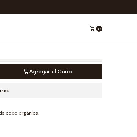
are
0
o orgánico 300 gr -
Agregar al Carro
ones
de coco orgánica.