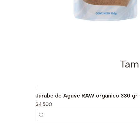
Tamb
|
Jarabe de Agave RAW orgánico 330 gr 
$4.500
C
a
n